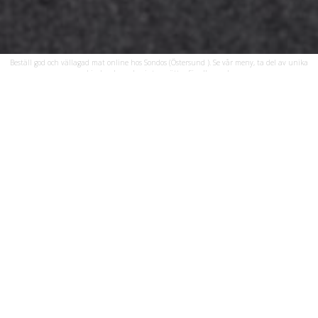
Beställ god och vällagad mat online hos Sondos (Östersund ). Se vår meny, ta del av unika
erbjudanden och njut av rätter för alla smaker.
Öppettider
Vi har öppet följande dagar och tider:
Restaurangen
Måndag - Fredag
11:00 - 22:00
Lördag
12:00 - 22:00